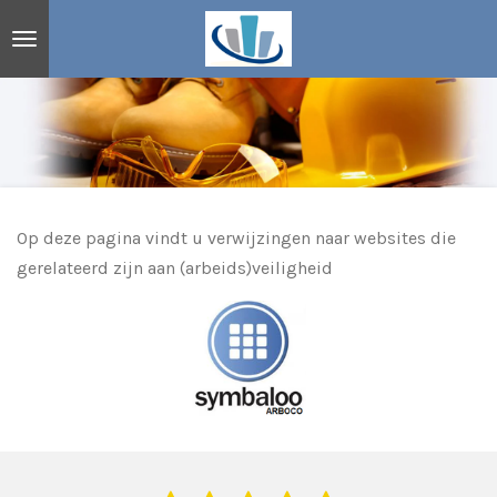
Ga
direct
naar
de
hoofdinhoud
Op deze pagina vindt u verwijzingen naar websites die
gerelateerd zijn aan (arbeids)veiligheid