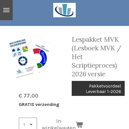
Ga
direct
naar
de
hoofdinhoud
Lespakket MVK
(Lesboek MVK /
Het
Scriptieproces)
2026 versie
Pakketvoordeel
Leverbaar 1-2026
€ 77,00
GRATIS verzending
In
winkelwagen