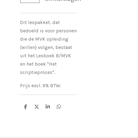
Dit lespakket, dat
bedoeld is voor personen
die de MVK opleiding
(willen) volgen, bestaat
uit het Lesboek B/MVK
en het boek "Het
scriptieproces".
Prijs excl. 9% BTW.
D
D
S
D
e
e
h
e
l
e
a
l
e
l
r
e
n
e
n